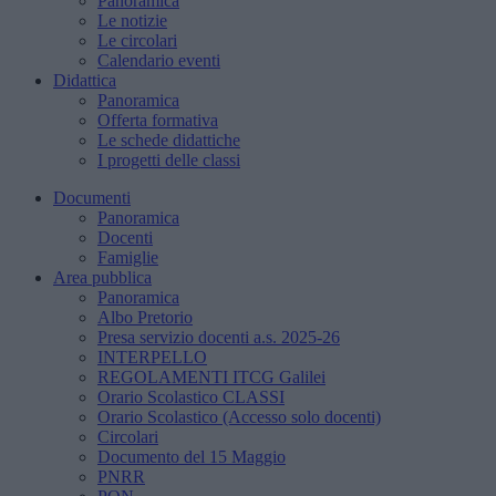
Panoramica
Le notizie
Le circolari
Calendario eventi
Didattica
Panoramica
Offerta formativa
Le schede didattiche
I progetti delle classi
Documenti
Panoramica
Docenti
Famiglie
Area pubblica
Panoramica
Albo Pretorio
Presa servizio docenti a.s. 2025-26
INTERPELLO
REGOLAMENTI ITCG Galilei
Orario Scolastico CLASSI
Orario Scolastico (Accesso solo docenti)
Circolari
Documento del 15 Maggio
PNRR